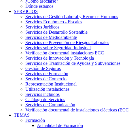
¿Cómo asociarse?
Dónde estamos
SERVICIOS
Servicios de Gestión Laboral y Recursos Humanos
Servicios Económico - Fiscales
Servicios Jurídicos
Servicios de Desarrollo Sostenible
Servicios de Medioambiente
Servicios de Prevención de Riesgos Laborales
Servicios sobre Seguridad Industrial
Verificación documental instalaciones ECC
Servicios de Innovación y Tecnología
Servicios de Tramitación de Ayudas y Subvenciones
Gestión de Seguros
Servicios de Formación
Servicios de Comercio
Representación Institucional
Utilización instalaciones
Servicios incluidos
Catálogo de Servicios
Servicios de Comunicación
Verificación documental de instalaciones eléctricas (ECC
TEMAS
Formación
Actualidad de Formación