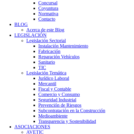
Concursal
Coyuntura
Normativa
Contacto
BLOG
Acerca de este Blog
LEGISLACIÓN
Legislación Sectorial
Instalación Mantenimiento
Fabricación
Reparación Vehículos
Sanitario
TIC
Legislación Temática
Jurídico Laboral
Mercantil
Fiscal y Contable
Comercio y Consumo
Seguridad Industrial
Prevención de Riesgos
Subcontratación en la Construcción
Medioambiente
Transparencia y Sostenibilidad
ASOCIACIONES
AVETIC