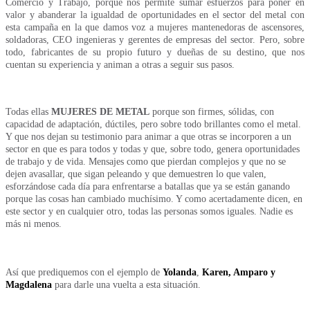
Comercio y Trabajo, porque nos permite sumar esfuerzos para poner en
valor y abanderar la igualdad de oportunidades en el sector del metal con
esta campaña en la que damos voz a mujeres mantenedoras de ascensores,
soldadoras, CEO ingenieras y gerentes de empresas del sector. Pero, sobre
todo, fabricantes de su propio futuro y dueñas de su destino, que nos
cuentan su experiencia y animan a otras a seguir sus pasos.
Todas ellas
MUJERES DE METAL
porque son firmes, sólidas, con
capacidad de adaptación, dúctiles, pero sobre todo brillantes como el metal.
Y que nos dejan su testimonio para animar a que otras se incorporen a un
sector en que es para todos y todas y que, sobre todo, genera oportunidades
de trabajo y de vida.
Mensajes como que pierdan complejos y que no se
dejen avasallar, que sigan peleando y que demuestren lo que valen,
esforzándose cada día para enfrentarse a batallas que ya se están ganando
porque las cosas han cambiado muchísimo. Y como acertadamente dicen, en
este sector y en cualquier otro, todas las personas somos iguales. Nadie es
más ni menos.
Así que prediquemos con el ejemplo de
Yolanda
,
Karen, Amparo y
Magdalena
para darle una vuelta a esta situación.