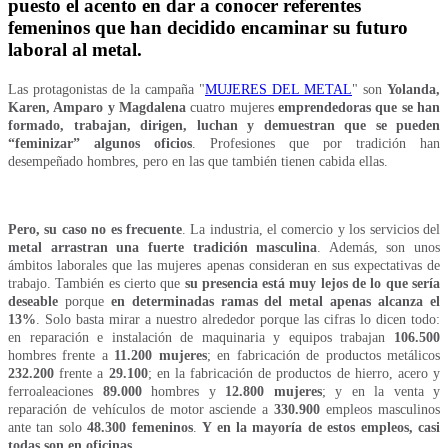
puesto el acento en dar a conocer referentes
femeninos que han decidido encaminar su futuro
laboral al metal.
Las protagonistas de la campaña "
MUJERES DEL METAL
" son
Yolanda,
Karen, Amparo y Magdalena
cuatro mujeres
emprendedoras que se han
formado, trabajan, dirigen, luchan y demuestran que se pueden
“feminizar” algunos oficios
. Profesiones que por tradición han
desempeñado hombres, pero en las que también tienen cabida ellas.
Pero, su caso no es frecuente
. La industria, el comercio y los servicios del
metal arrastran una fuerte tradición masculina
. Además, son unos
ámbitos laborales que las mujeres apenas consideran en sus expectativas de
trabajo. También es cierto que
su presencia está muy lejos de lo que sería
deseable
porque
en determinadas ramas del metal apenas alcanza el
13%
. Solo basta mirar a nuestro alrededor porque las cifras lo dicen todo:
en reparación e instalación de maquinaria y equipos trabajan
106.500
hombres frente a
11.200 mujeres
; en fabricación de productos metálicos
232.200
frente a
29.100
; en la fabricación de productos de hierro, acero y
ferroaleaciones
89.000
hombres y
12.800 mujeres
; y en la venta y
reparación de vehículos de motor asciende a
330.900
empleos masculinos
ante tan solo
48.300 femeninos
.
Y en la mayoría de estos empleos, casi
todas son en oficinas.