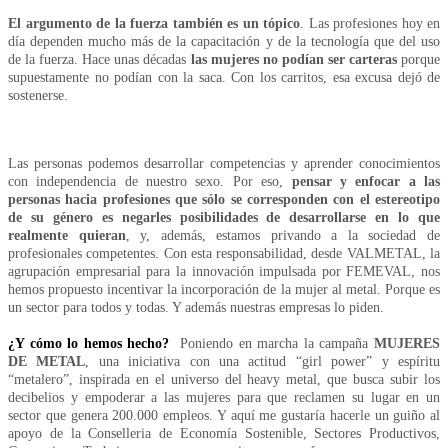
El argumento de la fuerza también es un tópico
. Las profesiones hoy en
día dependen mucho más de la capacitación y de la tecnología que del uso
de la fuerza. Hace unas décadas
las mujeres no podían ser carteras
porque
supuestamente no podían con la saca. Con los carritos, esa excusa dejó de
sostenerse.
Las personas podemos desarrollar competencias y aprender conocimientos
con independencia de nuestro sexo. Por eso,
pensar y enfocar a las
personas hacia profesiones que sólo se corresponden con el estereotipo
de su género es negarles posibilidades de desarrollarse en lo que
realmente quieran
, y, además, estamos privando a la sociedad de
profesionales competentes.
Con esta responsabilidad, desde VALMETAL, la
agrupación empresarial para la innovación impulsada por FEMEVAL, nos
hemos propuesto incentivar la incorporación de la mujer al metal. Porque es
un sector para todos y todas.
Y además nuestras empresas lo piden.
¿Y cómo lo hemos hecho?
Poniendo en marcha la campaña
MUJERES
DE METAL
, una iniciativa con una actitud “girl power” y espíritu
“metalero”, inspirada en el universo del heavy metal, que busca subir los
decibelios y empoderar a las mujeres para que reclamen su lugar en un
sector que genera 200.000 empleos.
Y aquí me gustaría hacerle un guiño al
apoyo de la Conselleria de Economía Sostenible, Sectores Productivos,