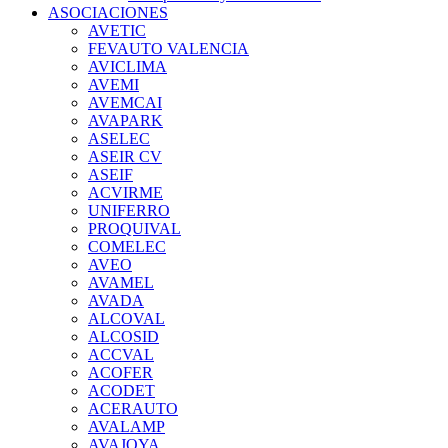
ASOCIACIONES
AVETIC
FEVAUTO VALENCIA
AVICLIMA
AVEMI
AVEMCAI
AVAPARK
ASELEC
ASEIR CV
ASEIF
ACVIRME
UNIFERRO
PROQUIVAL
COMELEC
AVEO
AVAMEL
AVADA
ALCOVAL
ALCOSID
ACCVAL
ACOFER
ACODET
ACERAUTO
AVALAMP
AVAJOYA