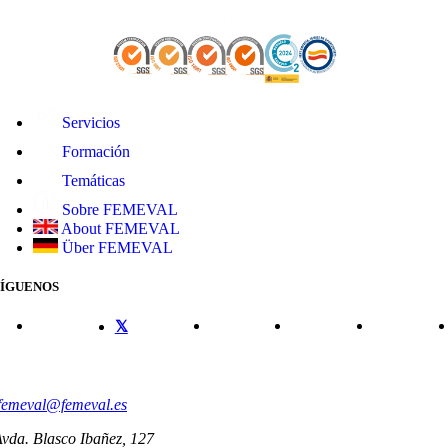
Servicios
Formación
Temáticas
Sobre FEMEVAL
About FEMEVAL
Über FEMEVAL
SÍGUENOS
CONTACTO
femeval@femeval.es
vda. Blasco Ibañez, 127