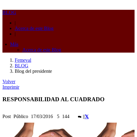
BLOG
|
Acerca de este Blog
|
Más
Acerca de este Blog
Femeval
BLOG
Blog del presidente
Volver
Imprimir
RESPONSABILIDAD AL CUADRADO
Post
Público
17/03/2016
5
144
|
|