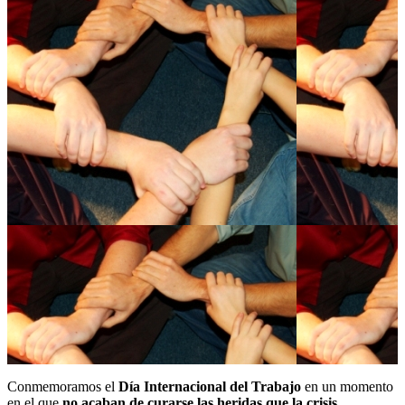
Conmemoramos el
Día Internacional del Trabajo
en un momento
en el que
no acaban de curarse
las heridas que la crisis