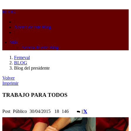
BLOG
|
Acerca de este Blog
|
Más
Acerca de este Blog
Femeval
BLOG
Blog del presidente
Volver
Imprimir
TRABAJO PARA TODOS
Post
Público
30/04/2015
18
146
|
|