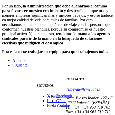
Por un lado,
la Administración
que debe allanarnos el camino
para favorecer nuestro crecimiento y desarrollo
, porque más y
mejores empresas significan más y mejores trabajos, y eso se traduce
en mejor calidad de vida para miles de familias. Por otro
necesitamos contar como compañeros de viaje con las personas que
conforman nuestras plantillas, porque su compromiso es nuestro
principal activo. Y, por supuesto,
tendemos la mano a los agentes
sindicales para ir de la mano en la búsqueda de soluciones
efectivas que mitiguen el desempleo
.
Esta es la meta:
trabajar en equipo para que trabajemos todos
.
Anterior
Siguiente
CONTACTO
SÍGUENOS
femeval@femeval.es
Facebook
Twitter
Avda. Blasco Ibañez, 127 - E.
Linkedin
GPlus
46022 Valencia (ESPAÑA)
Flickr
Youtube
Tel: +34 + 34 963 719 761
Fax: +34 +34 963 719 713