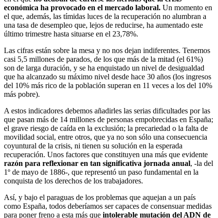
económica ha provocado en el mercado laboral
.
Un momento en
el que, además, las tímidas luces de la recuperación no alumbran a
una tasa de desempleo que, lejos de reducirse, ha aumentado este
último trimestre hasta situarse en el 23,78%.
Las cifras están sobre la mesa y no nos dejan indiferentes. Tenemos
casi 5,5 millones de parados, de los que más de la mitad (el 61%)
son de larga duración, y se ha enquistado un nivel de desigualdad
que ha alcanzado su máximo nivel desde hace 30 años (los ingresos
del 10% más rico de la población superan en 11 veces a los del 10%
más pobre).
A estos indicadores debemos añadirles las serias dificultades por las
que pasan más de 14 millones de personas empobrecidas en España;
el grave riesgo de caída en la exclusión; la precariedad o la falta de
movilidad social, entre otros, que ya no son sólo una consecuencia
coyuntural de la crisis, ni tienen su solución en la esperada
recuperación. Unos factores que constituyen una más que evidente
razón para reflexionar en tan significativa jornada anual
, -la del
1º de mayo de 1886-, que representó un paso fundamental en la
conquista de los derechos de los trabajadores.
Así, y bajo el paraguas de los problemas que aquejan a un país
como España, todos deberíamos ser capaces de consensuar medidas
para poner freno a esta más que
intolerable mutación del ADN de