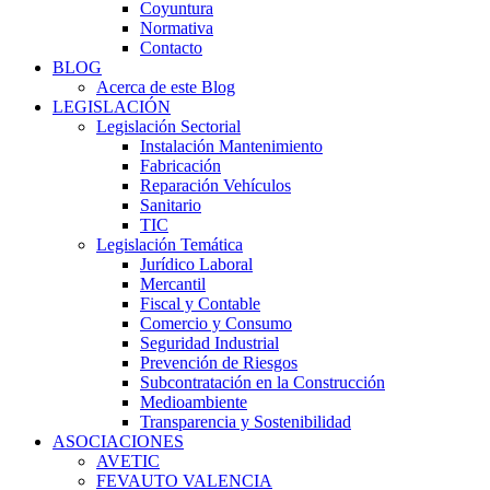
Coyuntura
Normativa
Contacto
BLOG
Acerca de este Blog
LEGISLACIÓN
Legislación Sectorial
Instalación Mantenimiento
Fabricación
Reparación Vehículos
Sanitario
TIC
Legislación Temática
Jurídico Laboral
Mercantil
Fiscal y Contable
Comercio y Consumo
Seguridad Industrial
Prevención de Riesgos
Subcontratación en la Construcción
Medioambiente
Transparencia y Sostenibilidad
ASOCIACIONES
AVETIC
FEVAUTO VALENCIA