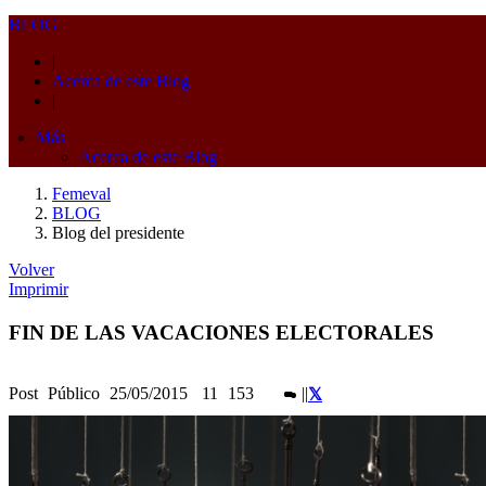
BLOG
|
Acerca de este Blog
|
Más
Acerca de este Blog
Femeval
BLOG
Blog del presidente
Volver
Imprimir
FIN DE LAS VACACIONES ELECTORALES
Post
Público
25/05/2015
11
153
|
|