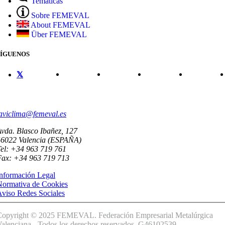
Temáticas
Sobre FEMEVAL
About FEMEVAL
Über FEMEVAL
SÍGUENOS
CONTACTO
aviclima@femeval.es
vda. Blasco Ibañez, 127
46022 Valencia (ESPAÑA)
el: +34 963 719 761
Fax: +34 963 719 713
nformación Legal
Normativa de Cookies
viso Redes Sociales
Copyright © 2025 FEMEVAL. Federación Empresarial Metalúrgica
alenciana - Todos los derechos reservados. G46102539