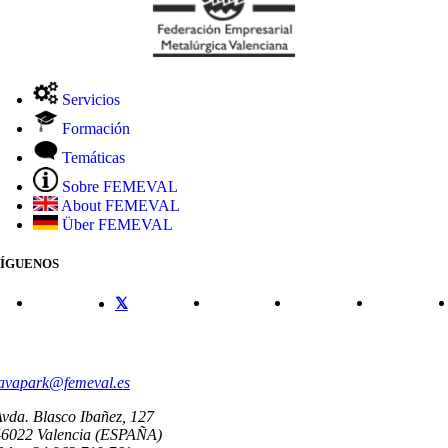
Servicios
Formación
Temáticas
Sobre FEMEVAL
About FEMEVAL
Über FEMEVAL
SÍGUENOS
CONTACTO
avapark@femeval.es
vda. Blasco Ibañez, 127
46022 Valencia (ESPAÑA)