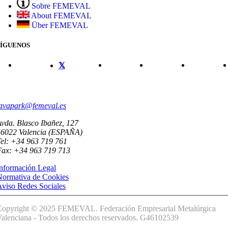
Sobre FEMEVAL
About FEMEVAL
Über FEMEVAL
SÍGUENOS
CONTACTO
avapark@femeval.es
vda. Blasco Ibañez, 127
46022 Valencia (ESPAÑA)
el: +34 963 719 761
Fax: +34 963 719 713
nformación Legal
Normativa de Cookies
viso Redes Sociales
Copyright © 2025 FEMEVAL. Federación Empresarial Metalúrgica
alenciana - Todos los derechos reservados. G46102539