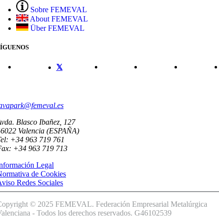
Sobre FEMEVAL
About FEMEVAL
Über FEMEVAL
SÍGUENOS
CONTACTO
avapark@femeval.es
vda. Blasco Ibañez, 127
46022 Valencia (ESPAÑA)
el: +34 963 719 761
Fax: +34 963 719 713
nformación Legal
Normativa de Cookies
viso Redes Sociales
Copyright © 2025 FEMEVAL. Federación Empresarial Metalúrgica
alenciana - Todos los derechos reservados. G46102539