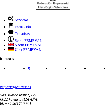
Servicios
Formación
Temáticas
Sobre FEMEVAL
About FEMEVAL
Über FEMEVAL
SÍGUENOS
CONTACTO
avapark@femeval.es
vda. Blasco Ibañez, 127
46022 Valencia (ESPAÑA)
el: +34 963 719 761