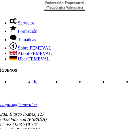
Servicios
Formación
Temáticas
Sobre FEMEVAL
About FEMEVAL
Über FEMEVAL
SÍGUENOS
CONTACTO
avapark@femeval.es
vda. Blasco Ibañez, 127
46022 Valencia (ESPAÑA)
el: +34 963 719 761