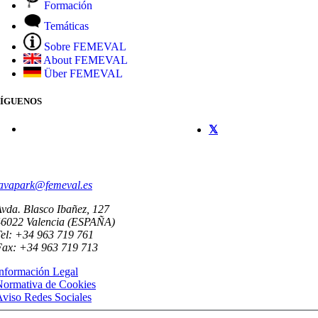
Formación
Temáticas
Sobre FEMEVAL
About FEMEVAL
Über FEMEVAL
SÍGUENOS
CONTACTO
avapark@femeval.es
vda. Blasco Ibañez, 127
46022 Valencia (ESPAÑA)
el: +34 963 719 761
Fax: +34 963 719 713
nformación Legal
Normativa de Cookies
viso Redes Sociales