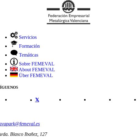
Servicios
Formación
Temáticas
Sobre FEMEVAL
About FEMEVAL
Über FEMEVAL
SÍGUENOS
CONTACTO
avapark@femeval.es
vda. Blasco Ibañez, 127