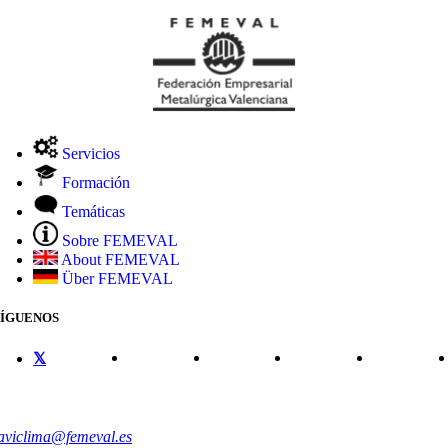
Servicios
Formación
Temáticas
Sobre FEMEVAL
About FEMEVAL
Über FEMEVAL
SÍGUENOS
CONTACTO
aviclima@femeval.es