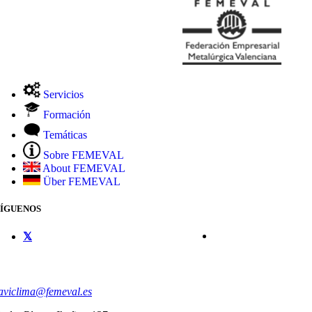
Servicios
Formación
Temáticas
Sobre FEMEVAL
About FEMEVAL
Über FEMEVAL
SÍGUENOS
CONTACTO
aviclima@femeval.es