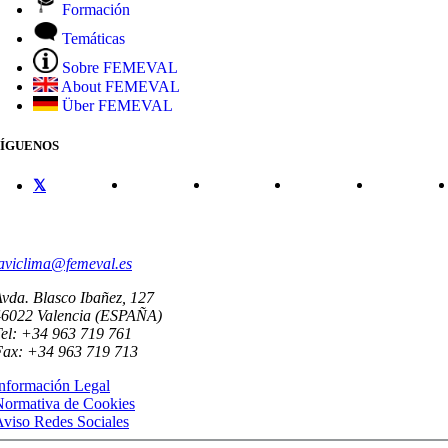
Formación
Temáticas
Sobre FEMEVAL
About FEMEVAL
Über FEMEVAL
SÍGUENOS
CONTACTO
aviclima@femeval.es
vda. Blasco Ibañez, 127
46022 Valencia (ESPAÑA)
el: +34 963 719 761
Fax: +34 963 719 713
nformación Legal
Normativa de Cookies
viso Redes Sociales