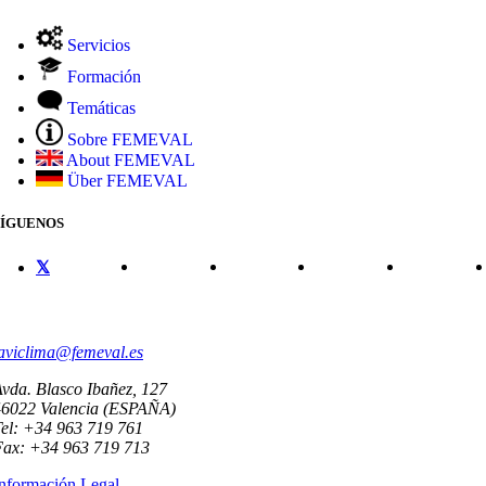
Servicios
Formación
Temáticas
Sobre FEMEVAL
About FEMEVAL
Über FEMEVAL
SÍGUENOS
CONTACTO
aviclima@femeval.es
vda. Blasco Ibañez, 127
46022 Valencia (ESPAÑA)
el: +34 963 719 761
Fax: +34 963 719 713
nformación Legal