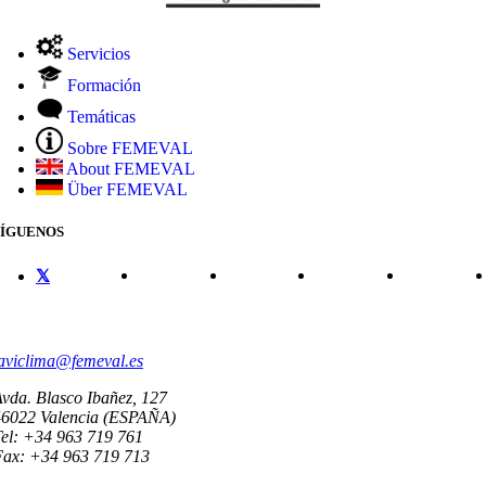
Servicios
Formación
Temáticas
Sobre FEMEVAL
About FEMEVAL
Über FEMEVAL
SÍGUENOS
CONTACTO
aviclima@femeval.es
vda. Blasco Ibañez, 127
46022 Valencia (ESPAÑA)
el: +34 963 719 761
Fax: +34 963 719 713