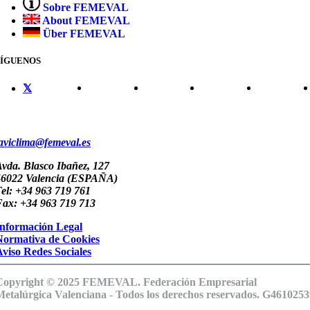
Sobre FEMEVAL
About FEMEVAL
Über FEMEVAL
SÍGUENOS
CONTACTO
aviclima@femeval.es
vda. Blasco Ibañez, 127
46022 Valencia (ESPAÑA)
el: +34 963 719 761
Fax: +34 963 719 713
Información Legal
Normativa de Cookies
viso Redes Sociales
Copyright © 2025 FEMEVAL. Federación Empresarial
Metalúrgica Valenciana - Todos los derechos reservados. G4610253