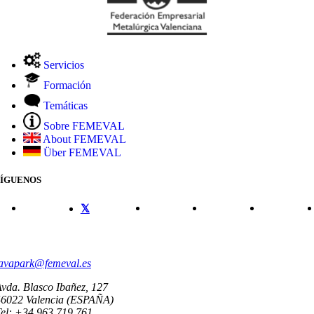
Servicios
Formación
Temáticas
Sobre FEMEVAL
About FEMEVAL
Über FEMEVAL
SÍGUENOS
CONTACTO
avapark@femeval.es
vda. Blasco Ibañez, 127
46022 Valencia (ESPAÑA)
el: +34 963 719 761