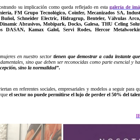
ostrando su implicación como queda reflejado en esta
galería de im
iería, FM Grupo Tecnológico, Coinfer, Mecanizados SA, Industr
 Buñol, Schneider Electric, Hidragrup, Benteler, Válvulas Ar
inamic Abrasivos, Mobipark, Docks, Galesa, THU Celing Soluti
tos DASAN, Kamax Galol, Servi Rodes, Hercor Metalworkin
 mujeres en nuestro sector
tienen que demostrar a cada instante qu
ndamentales, sino que deben ser reconocidas como parte esencial y ha
xcepción, sino la normalidad”
.
iertan en referentes sociales, empresariales y modelos a seguir
para q
orque
el sector no puede permitirse el lujo de perder el 50% del talen
I