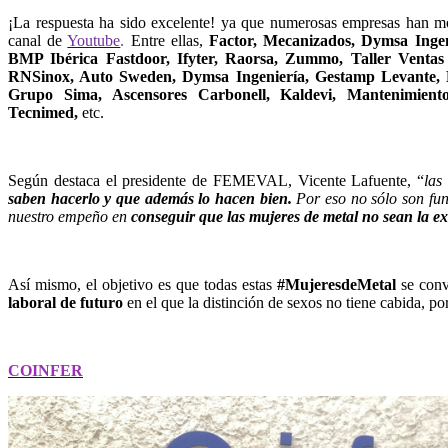
¡La respuesta ha sido excelente! ya que numerosas empresas han m
canal de
Youtube
.
Entre ellas,
Factor, Mecanizados, Dymsa Ingen
BMP Ibérica Fastdoor, Ifyter, Raorsa, Zummo, Taller Ventas
RNSinox, Auto Sweden, Dymsa Ingeniería, Gestamp Levante, D
Grupo Sima, Ascensores Carbonell, Kaldevi, Mantenimien
Tecnimed,
etc.
Según destaca el presidente de FEMEVAL, Vicente Lafuente, “
las
saben hacerlo y que además lo hacen bien.
Por eso
no sólo son fu
nuestro empeño en
conseguir que las mujeres de metal no sean la e
Así mismo, el objetivo es que todas estas
#MujeresdeMetal
se
conv
laboral de futuro
en el que la distinción de sexos no tiene cabida
, p
COINFER