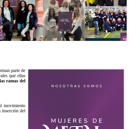
orman parte de
ales que ellas
as ramas del
al movimiento
 inserción del