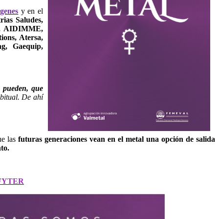
ágenes
y en el
ias Saludes,
co, AIDIMME,
ons, Atersa,
g, Gaequip,
e pueden, que
bitual. De ahí
ue las
futuras generaciones vean en el metal una opción de salida
to.
FYTER