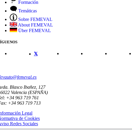
Formación
Temáticas
Sobre FEMEVAL
About FEMEVAL
Über FEMEVAL
SÍGUENOS
CONTACTO
fevauto@femeval.es
vda. Blasco Ibañez, 127
46022 Valencia (ESPAÑA)
el: +34 963 719 761
Fax: +34 963 719 713
nformación Legal
Normativa de Cookies
viso Redes Sociales