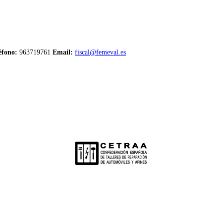
éfono:
963719761
Email:
fiscal@femeval.es