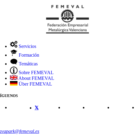
Servicios
Formación
Temáticas
Sobre FEMEVAL
About FEMEVAL
Über FEMEVAL
SÍGUENOS
CONTACTO
avapark@femeval.es