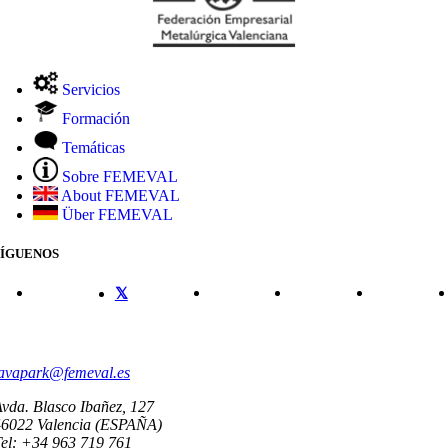
Servicios
Formación
Temáticas
Sobre FEMEVAL
About FEMEVAL
Über FEMEVAL
SÍGUENOS
CONTACTO
avapark@femeval.es
vda. Blasco Ibañez, 127
46022 Valencia (ESPAÑA)
el: +34 963 719 761