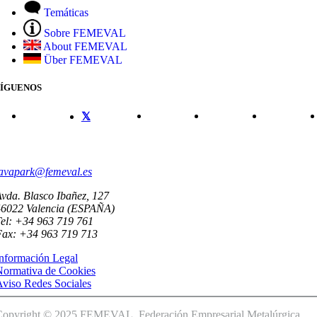
Temáticas
Sobre FEMEVAL
About FEMEVAL
Über FEMEVAL
SÍGUENOS
CONTACTO
avapark@femeval.es
vda. Blasco Ibañez, 127
46022 Valencia (ESPAÑA)
el: +34 963 719 761
Fax: +34 963 719 713
nformación Legal
Normativa de Cookies
viso Redes Sociales
Copyright © 2025 FEMEVAL. Federación Empresarial Metalúrgica