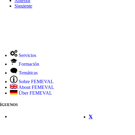
Anterior
Siguiente
Servicios
Formación
Temáticas
Sobre FEMEVAL
About FEMEVAL
Über FEMEVAL
SÍGUENOS
CONTACTO