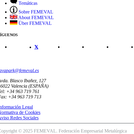
Temáticas
Sobre FEMEVAL
About FEMEVAL
Über FEMEVAL
SÍGUENOS
CONTACTO
avapark@femeval.es
vda. Blasco Ibañez, 127
46022 Valencia (ESPAÑA)
el: +34 963 719 761
Fax: +34 963 719 713
nformación Legal
Normativa de Cookies
viso Redes Sociales
Copyright © 2025 FEMEVAL. Federación Empresarial Metalúrgica