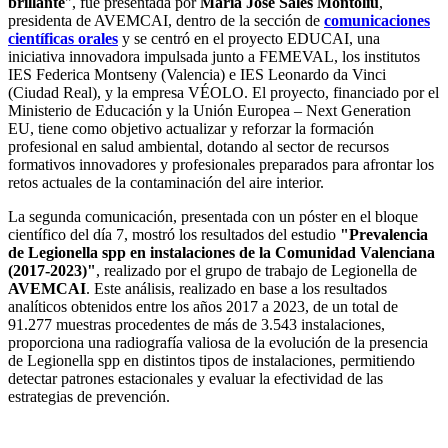
brillante
", fue presentada por
María José Sales Montoliu
,
presidenta de AVEMCAI, dentro de la sección de
comunicaciones
científicas orales
y se centró en el proyecto EDUCAI, una
iniciativa innovadora impulsada junto a FEMEVAL, los institutos
IES Federica Montseny (Valencia) e IES Leonardo da Vinci
(Ciudad Real), y la empresa VÉOLO. El proyecto, financiado por el
Ministerio de Educación y la Unión Europea – Next Generation
EU, tiene como objetivo actualizar y reforzar la formación
profesional en salud ambiental, dotando al sector de recursos
formativos innovadores y profesionales preparados para afrontar los
retos actuales de la contaminación del aire interior.
La segunda comunicación, presentada con un póster en el bloque
científico del día 7, mostró los resultados del estudio
"Prevalencia
de Legionella spp en instalaciones de la Comunidad Valenciana
(2017-2023)"
, realizado por el grupo de trabajo de Legionella de
AVEMCAI
. Este análisis, realizado en base a los resultados
analíticos obtenidos entre los años 2017 a 2023, de un total de
91.277 muestras procedentes de más de 3.543 instalaciones,
proporciona una radiografía valiosa de la evolución de la presencia
de Legionella spp en distintos tipos de instalaciones, permitiendo
detectar patrones estacionales y evaluar la efectividad de las
estrategias de prevención.