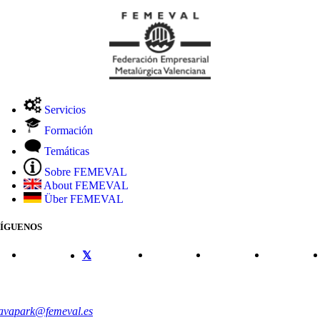
Servicios
Formación
Temáticas
Sobre FEMEVAL
About FEMEVAL
Über FEMEVAL
SÍGUENOS
CONTACTO
avapark@femeval.es