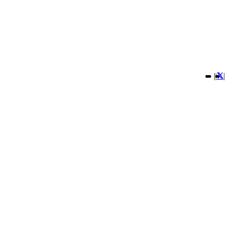
|
|
|