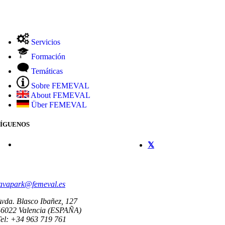
Servicios
Formación
Temáticas
Sobre FEMEVAL
About FEMEVAL
Über FEMEVAL
SÍGUENOS
CONTACTO
avapark@femeval.es
vda. Blasco Ibañez, 127
46022 Valencia (ESPAÑA)
el: +34 963 719 761