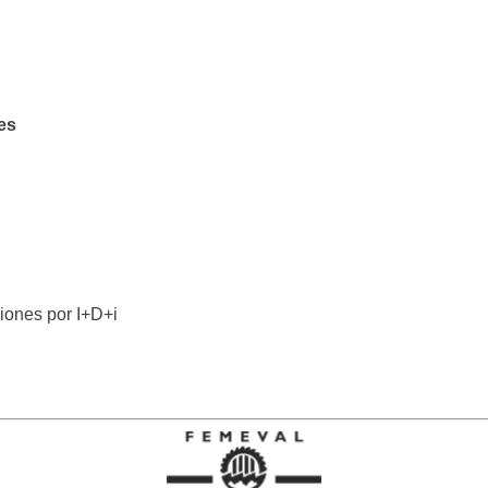
es
iones por I+D+i