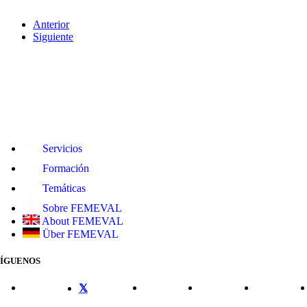
Anterior
Siguiente
Servicios
Formación
Temáticas
Sobre FEMEVAL
About FEMEVAL
Über FEMEVAL
SÍGUENOS