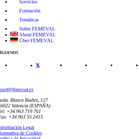
Servicios
Formación
Temáticas
Sobre FEMEVAL
About FEMEVAL
Über FEMEVAL
SÍGUENOS
CONTACTO
aseif@femeval.es
vda. Blasco Ibañez, 127
46022 Valencia (ESPAÑA)
el: +34 963 719 761
Fax: +34 963 55 2415
nformación Legal
Normativa de Cookies
olítica de Privacidad