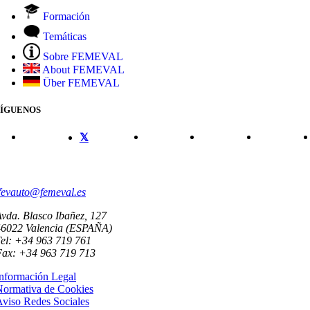
Formación
Temáticas
Sobre FEMEVAL
About FEMEVAL
Über FEMEVAL
SÍGUENOS
CONTACTO
fevauto@femeval.es
vda. Blasco Ibañez, 127
46022 Valencia (ESPAÑA)
el: +34 963 719 761
Fax: +34 963 719 713
nformación Legal
Normativa de Cookies
viso Redes Sociales