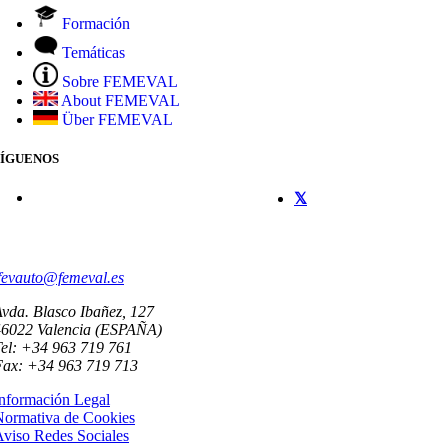
Formación
Temáticas
Sobre FEMEVAL
About FEMEVAL
Über FEMEVAL
SÍGUENOS
CONTACTO
fevauto@femeval.es
vda. Blasco Ibañez, 127
46022 Valencia (ESPAÑA)
el: +34 963 719 761
Fax: +34 963 719 713
nformación Legal
Normativa de Cookies
viso Redes Sociales