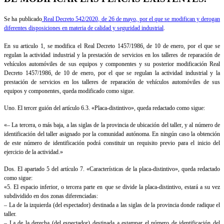
Se ha publicado
Real Decreto 542/2020, de 26 de mayo, por el que se modifican y derogan
diferentes disposiciones en materia de calidad y seguridad industrial
.
En su articulo 1, se modifica el Real Decreto 1457/1986, de 10 de enero, por el que se
regulan la actividad industrial y la prestación de servicios en los talleres de reparación de
vehículos automóviles de sus equipos y componentes y su posterior modificación Real
Decreto 1457/1986, de 10 de enero, por el que se regulan la actividad industrial y la
prestación de servicios en los talleres de reparación de vehículos automóviles de sus
equipos y componentes, queda modificado como sigue.
Uno. El tercer guión del artículo 6.3. «Placa-distintivo», queda redactado como sigue:
«– La tercera, o más baja, a las siglas de la provincia de ubicación del taller, y al número de
identificación del taller asignado por la comunidad autónoma. En ningún caso la obtención
de este número de identificación podrá constituir un requisito previo para el inicio del
ejercicio de la actividad.»
Dos. El apartado 5 del artículo 7. «Características de la placa-distintivo», queda redactado
como sigue:
«5. El espacio inferior, o tercera parte en que se divide la placa-distintivo, estará a su vez
subdividido en dos zonas diferenciadas:
– La de la izquierda (del espectador) destinada a las siglas de la provincia donde radique el
taller.
– La de la derecha (del espectador) destinada a estampar el número de identificación del