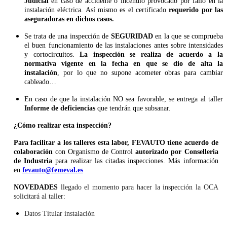
Judicial
en caso de accidente o incendio provocado por fallo en la
instalación eléctrica. Así mismo es el certificado
requerido por las
aseguradoras en dichos casos.
Se trata de una inspección de
SEGURIDAD
en la que se comprueba
el buen funcionamiento de las instalaciones antes sobre intensidades
y cortocircuitos.
La inspección se realiza de acuerdo a la
normativa vigente en la fecha en que se dio de alta la
instalación
, por lo que no supone acometer obras para cambiar
cableado…
En caso de que la instalación NO sea favorable, se entrega al taller
Informe de deficiencias
que tendrán que subsanar.
¿Cómo realizar esta inspección?
Para facilitar a los talleres esta labor, FEVAUTO tiene acuerdo de
colaboración
con Organismo de Control
autorizado por Conselleria
de Industria
para realizar las citadas inspecciones. Más información
en
fevauto@femeval.es
NOVEDADES
llegado el momento para hacer la inspección la OCA
solicitará al taller:
Datos Titular instalación