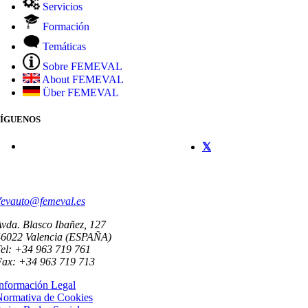
Servicios
Formación
Temáticas
Sobre FEMEVAL
About FEMEVAL
Über FEMEVAL
SÍGUENOS
CONTACTO
fevauto@femeval.es
vda. Blasco Ibañez, 127
46022 Valencia (ESPAÑA)
el: +34 963 719 761
Fax: +34 963 719 713
nformación Legal
Normativa de Cookies