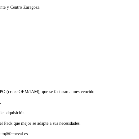
ante y Centro Zaragoza
.
s SPO (cruce OEM/IAM), que se facturan a mes vencido
.
de adquisición
 el Pack que mejor se adapte a sus necesidades.
vauto@femeval.es