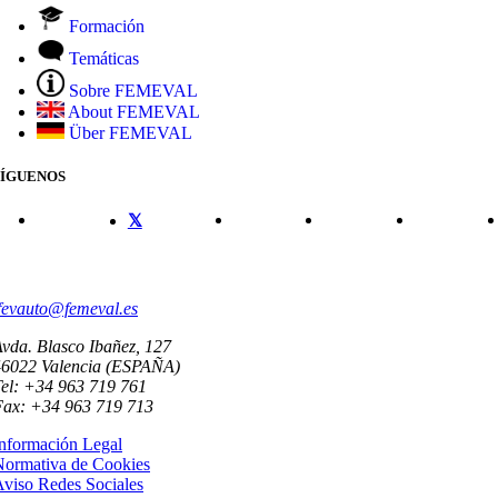
Formación
Temáticas
Sobre FEMEVAL
About FEMEVAL
Über FEMEVAL
SÍGUENOS
CONTACTO
fevauto@femeval.es
vda. Blasco Ibañez, 127
46022 Valencia (ESPAÑA)
el: +34 963 719 761
Fax: +34 963 719 713
nformación Legal
Normativa de Cookies
viso Redes Sociales