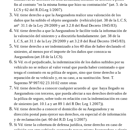
fin al contrato “en la misma forma que hizo su contratación” (art. 5. de la
LCS y 62 del R.D.Leg 1/2007).
Vd. tiene derecho a que la Aseguradora realice una valoración de los
daños que ha sufrido el objeto asegurado (vehículo) (art. 38 de la L.C.S;
artº 31.1 de la Ley 29/2009 y art 3.2.8 del Real Decreto 1945/83).
Vd. tiene derecho a que la Aseguradora le facilite toda la información de
la valoración del siniestro y a discutirla fundadamente. (art. 38 de la
L.C.S, art 31.1 de la Ley 29/2009 y art 3.2.8 del Real Decreto 1945/83).
Vd. tiene derecho a ser indemnizado a los 40 días de haber declarado el
siniestro, al menos por el importe de los daños que conozca su
Aseguradora (art.18 de la LCS).
Si Vd. es el perjudicado, la indemnización de los daños sufridos por su
vehículo no se reduce al valor venal que pueda haber contratado o que
tenga el contrario en su póliza de seguro, sino que tiene derecho a la
reparación de su vehículo y, en su caso, a su sustitución.
Sent. T.
Supremo Nº 997/02 23.10.02 entre otras
Vd. tiene derecho a conocer cualquier acuerdo al que haya llegado su
Aseguradora con terceros, que pueda afectar a sus derechos derivados de
la póliza de seguro, sobre todo en relación con la indemnización en caso
de siniestro (art. 10.1.a y art 89 1 del R Dec Leg
1.2007)).
Vd. tiene derecho a conocer el domicilio de su Aseguradora y su
dirección postal para ejercer sus derechos, en especial el de información
y de reclamación (art. 60 del R.D. Leg 1/2007).
Si Vd. tiene la cobertura de defensa jurídica, tiene derecho en caso de
colisión con otro vehículo asegurado por su misma Aseguradora a elegir