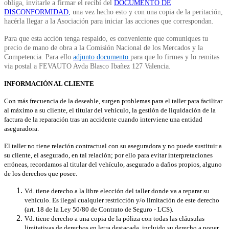
obliga, invitarle a firmar el recibí del
DOCUMENTO DE
DISCONFORMIDAD
,
una vez hecho esto y con una copia de la peritación,
hacérla llegar a la Asociación para iniciar las acciones que correspondan.
Para que esta acción tenga respaldo, es conveniente que comuniques tu
precio de mano de obra a la Comisión Nacional de los Mercados y la
Competencia. Para ello
adjunto documento
para que lo firmes y lo remitas
via postal a FEVAUTO Avda Blasco Ibañez 127 Valencia.
INFORMACIÓN AL CLIENTE
Con más frecuencia de la deseable, surgen problemas para el taller para facilitar
al máximo a su cliente, el titular del vehículo, la gestión de liquidación de la
factura de la reparación tras un accidente cuando interviene una entidad
aseguradora.
El taller no tiene relación contractual con su aseguradora y no puede sustituir a
su cliente, el asegurado, en tal relación; por ello para evitar interpretaciones
erróneas, recordamos al titular del vehículo, asegurado a daños propios, alguno
de los derechos que posee.
Vd. tiene derecho a la libre elección del taller donde va a reparar su
vehículo. Es ilegal cualquier restricción y/o limitación de este derecho
(art. 18 de la Ley 50/80 de Contrato de Seguro - LCS).
Vd. tiene derecho a una copia de la póliza con todas las cláusulas
limitativas de derechos en letra destacada, incluido su derecho a poner