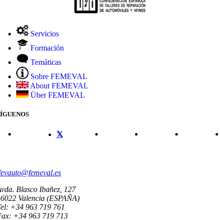
Servicios
Formación
Temáticas
Sobre FEMEVAL
About FEMEVAL
Über FEMEVAL
SÍGUENOS
CONTACTO
fevauto@femeval.es
vda. Blasco Ibañez, 127
46022 Valencia (ESPAÑA)
el: +34 963 719 761
Fax: +34 963 719 713