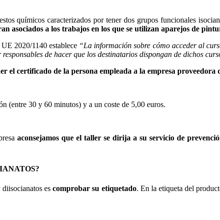
stos químicos caracterizados por tener dos grupos funcionales isocian
an asociados a los trabajos en los que se utilizan aparejos de pintur
to UE 2020/1140 establece
“La información sobre cómo acceder al curso 
r responsables de hacer que los destinatarios dispongan de dichos cur
er el certificado de la persona empleada a la empresa proveedora d
n (entre 30 y 60 minutos) y a un coste de 5,00 euros.
presa
aconsejamos que el taller se dirija a su servicio de prevenci
CIANATOS?
 diisocianatos es
comprobar su etiquetado
. En la etiqueta del produ