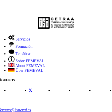
Servicios
Formación
Temáticas
Sobre FEMEVAL
About FEMEVAL
Über FEMEVAL
SÍGUENOS
CONTACTO
fevauto@femeval.es