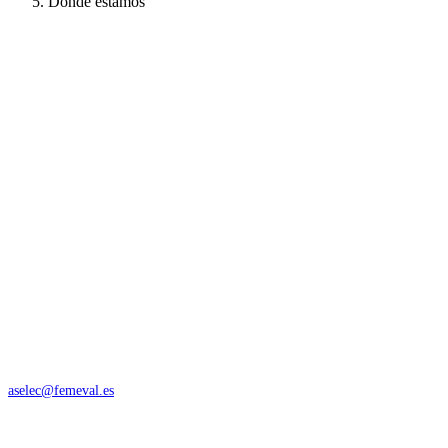
Dónde estamos
aselec@femeval.es