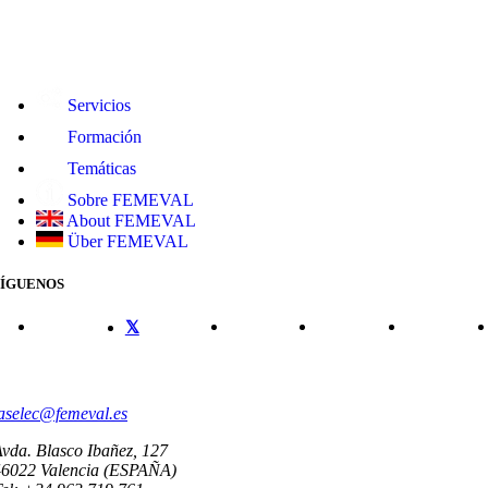
Servicios
Formación
Temáticas
Sobre FEMEVAL
About FEMEVAL
Über FEMEVAL
SÍGUENOS
CONTACTO
aselec@femeval.es
vda. Blasco Ibañez, 127
46022 Valencia (ESPAÑA)