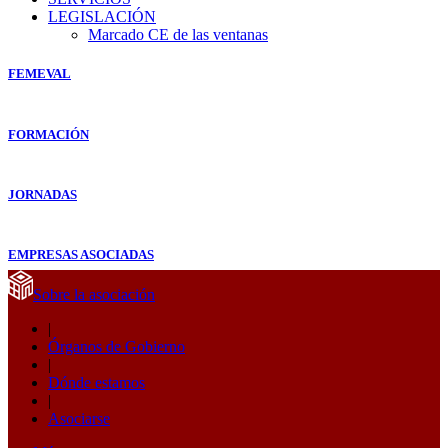
LEGISLACIÓN
Marcado CE de las ventanas
FEMEVAL
FORMACIÓN
JORNADAS
EMPRESAS ASOCIADAS
Sobre la asociación
|
Órganos de Gobierno
|
Dónde estamos
|
Asociarse