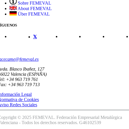
Sobre FEMEVAL
About FEMEVAL
Über FEMEVAL
SÍGUENOS
CONTACTO
acecame@femeval.es
vda. Blasco Ibañez, 127
46022 Valencia (ESPAÑA)
el: +34 963 719 761
Fax: +34 963 719 713
nformación Legal
Normativa de Cookies
viso Redes Sociales
Copyright © 2025 FEMEVAL. Federación Empresarial Metalúrgica
alenciana - Todos los derechos reservados. G46102539