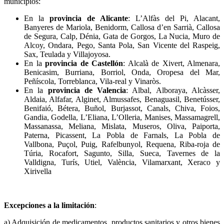
municipios:
En la
provincia de Alicante
: L’Alfàs del Pi, Alacant,
Banyeres de Mariola, Benidorm, Callosa d’en Sarrià, Callosa
de Segura, Calp, Dénia, Gata de Gorgos, La Nucia, Muro de
Alcoy, Ondara, Pego, Santa Pola, San Vicente del Raspeig,
Sax, Teulada y Villajoyosa.
En la
provincia de Castellón
: Alcalà de Xivert, Almenara,
Benicasim, Burriana, Borriol, Onda, Oropesa del Mar,
Peñíscola, Torreblanca, Vila-real y Vinaròs.
En la
provincia de Valencia
: Albal, Alboraya, Alcàsser,
Aldaia, Alfafar, Alginet, Almussafes, Benaguasil, Benetússer,
Benifaió, Bétera, Buñol, Burjassot, Canals, Chiva, Foios,
Gandia, Godella, L’Eliana, L’Olleria, Manises, Massamagrell,
Massanassa, Meliana, Mislata, Museros, Oliva, Paiporta,
Paterna, Picassent, La Pobla de Farnals, La Pobla de
Vallbona, Puçol, Puig, Rafelbunyol, Requena, Riba-roja de
Túria, Rocafort, Sagunto, Silla, Sueca, Tavernes de la
Valldigna, Turís, Utiel, València, Vilamarxant, Xeraco y
Xirivella
Excepciones a la limitación
:
a) Adquisición de medicamentos, productos sanitarios y otros bienes