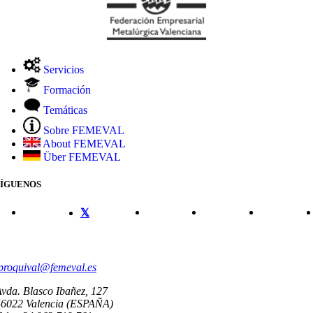
Servicios
Formación
Temáticas
Sobre FEMEVAL
About FEMEVAL
Über FEMEVAL
SÍGUENOS
CONTACTO
proquival@femeval.es
vda. Blasco Ibañez, 127
46022 Valencia (ESPAÑA)