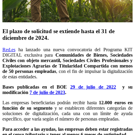
El plazo de solicitud se extiende hasta el 31 de
diciembre de 2024.
Red.es
ha lanzado una nueva convocatoria del Programa KIT
DIGITAL exclusiva para
Comunidades de Bienes, Sociedades
Civiles con objeto mercantil, Sociedades Civiles Profesionales y
Explotaciones Agrarias de Titularidad Compartida con menos
de 50 personas empleadas
, con el fin de impulsar la digitalización
de estas entidades.
Bases publicadas en el BOE
29 de julio de 2022
y su
modificación
7 de julio de 2023
.
Las empresas beneficiarias podrán recibir hasta
12.000 euros en
función de su segmento
y se establecen diferentes categorías de
soluciones de digitalización, cada una con un límite de ayuda
específico, que varía según el número de personas empleadas.
Para acceder a las ayudas, las empresas deben estar registradas
en el censo tributario y tener al menos 6 meses de antigüedad.