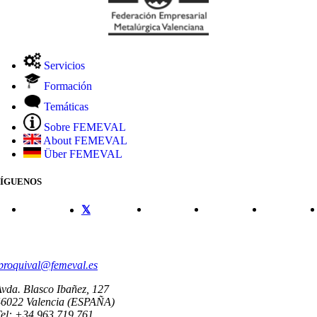
Servicios
Formación
Temáticas
Sobre FEMEVAL
About FEMEVAL
Über FEMEVAL
SÍGUENOS
CONTACTO
proquival@femeval.es
vda. Blasco Ibañez, 127
46022 Valencia (ESPAÑA)
el: +34 963 719 761