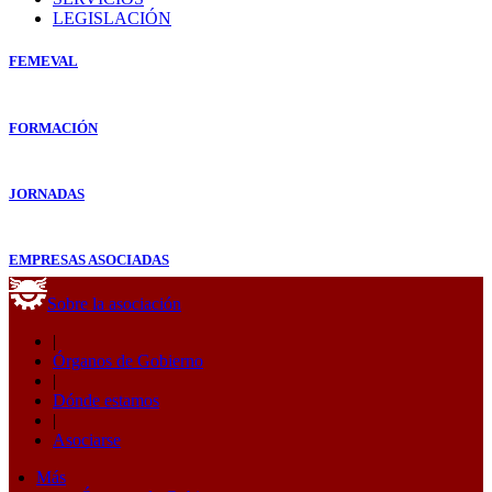
LEGISLACIÓN
FEMEVAL
FORMACIÓN
JORNADAS
EMPRESAS ASOCIADAS
Sobre la asociación
|
Órganos de Gobierno
|
Dónde estamos
|
Asociarse
Más