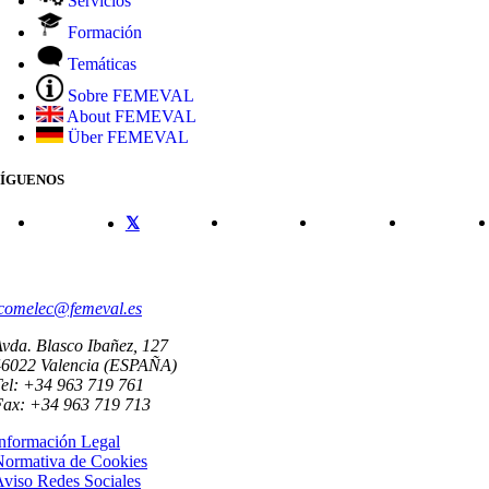
Servicios
Formación
Temáticas
Sobre FEMEVAL
About FEMEVAL
Über FEMEVAL
SÍGUENOS
CONTACTO
comelec@femeval.es
vda. Blasco Ibañez, 127
46022 Valencia (ESPAÑA)
el: +34 963 719 761
Fax: +34 963 719 713
nformación Legal
Normativa de Cookies
viso Redes Sociales