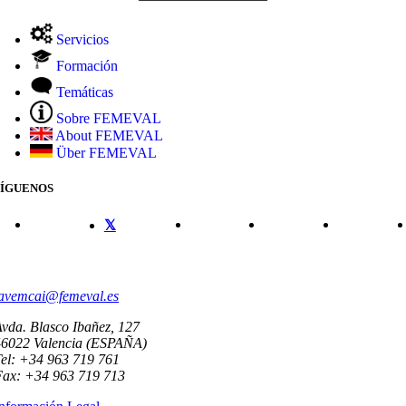
Servicios
Formación
Temáticas
Sobre FEMEVAL
About FEMEVAL
Über FEMEVAL
SÍGUENOS
CONTACTO
avemcai@femeval.es
vda. Blasco Ibañez, 127
46022 Valencia (ESPAÑA)
el: +34 963 719 761
Fax: +34 963 719 713