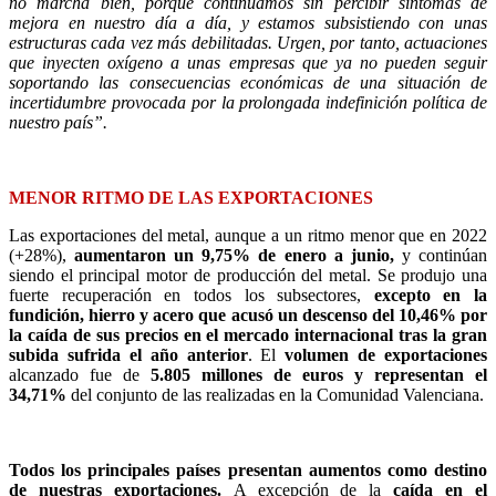
no marcha bien, porque
continuamos sin percibir síntomas de
mejora en nuestro día a día, y estamos subsistiendo con unas
estructuras cada vez más debilitadas. Urgen, por tanto, actuaciones
que inyecten oxígeno a unas empresas que ya no pueden seguir
soportando las consecuencias económicas de una situación de
incertidumbre provocada por la prolongada indefinición política de
nuestro país”.
MENOR RITMO DE LAS EXPORTACIONES
Las exportaciones del metal, aunque a un ritmo menor que en 2022
(+28%),
aumentaron un 9,75%
de enero a junio,
y continúan
siendo el principal motor de producción del metal. Se produjo una
fuerte recuperación en todos los subsectores,
excepto en la
fundición, hierro y acero que acusó un descenso del 10,46% por
la caída de sus precios en el mercado internacional tras la gran
subida sufrida el año anterior
. El
volumen de exportaciones
alcanzado fue de
5.805 millones de euros y representan el
34,71%
del conjunto
de las
realizadas en la Comunidad Valenciana.
Todos los principales países presentan aumentos como destino
de nuestras exportaciones.
A excepción de la
caída en el